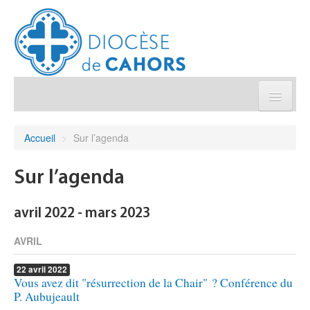
Église pratique
Accueil
>
Sur l’agenda
Démarches et sacrements
Sur l’agenda
Sanctuaires & Pélerinages
avril 2022 - mars 2023
Agenda diocésain
AVRIL
22
avril
2022
Je donne
Vous avez dit "résurrection de la Chair" ? Conférence du
P. Aubujeault
Annuaire/Contact