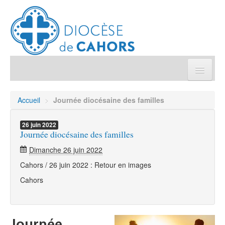
Église pratique
Accueil
>
Journée diocésaine des familles
Démarches et sacrements
26
juin
2022
Journée diocésaine des familles
Sanctuaires & Pélerinages
Dimanche 26 juin 2022
Cahors / 26 juin 2022 : Retour en images
Agenda diocésain
Cahors
Je donne
Annuaire/Contact