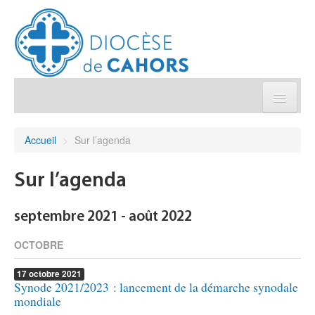
Église pratique
Accueil
>
Sur l’agenda
Démarches et sacrements
Sur l’agenda
Sanctuaires & Pélerinages
septembre 2021 - août 2022
Agenda diocésain
OCTOBRE
17
octobre
2021
Je donne
Synode 2021/2023 : lancement de la démarche synodale
mondiale
Annuaire/Contact