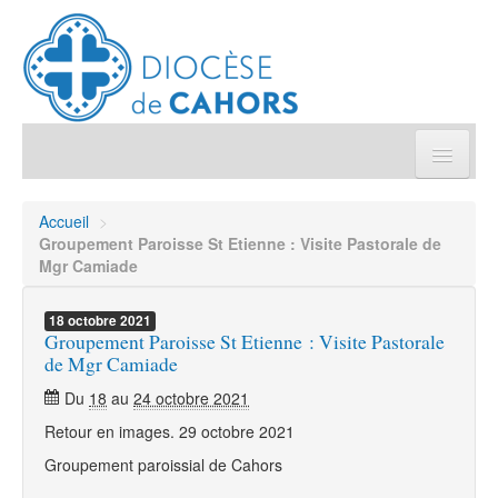
Église pratique
Accueil
>
Groupement Paroisse St Etienne : Visite Pastorale de
Démarches et sacrements
Mgr Camiade
Sanctuaires & Pélerinages
18
octobre
2021
Groupement Paroisse St Etienne : Visite Pastorale
de Mgr Camiade
Agenda diocésain
Du
18
au
24 octobre 2021
Retour en images. 29 octobre 2021
Je donne
Groupement paroissial de Cahors
Annuaire/Contact