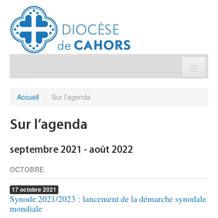
Église pratique
Accueil
>
Sur l’agenda
Démarches et sacrements
Sur l’agenda
Sanctuaires & Pélerinages
septembre 2021 - août 2022
Agenda diocésain
OCTOBRE
17
octobre
2021
Je donne
Synode 2021/2023 : lancement de la démarche synodale
mondiale
Annuaire/Contact