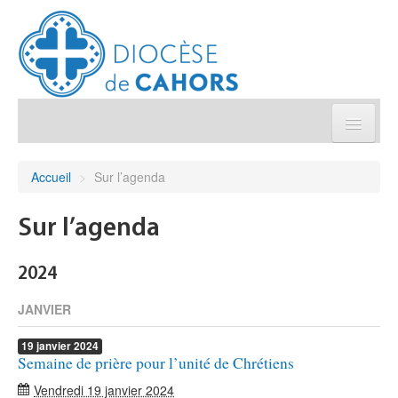
Église pratique
Accueil
>
Sur l’agenda
Démarches et sacrements
Sur l’agenda
Sanctuaires & Pélerinages
2024
Agenda diocésain
JANVIER
19
janvier
2024
Je donne
Semaine de prière pour l’unité de Chrétiens
Vendredi 19 janvier 2024
Annuaire/Contact