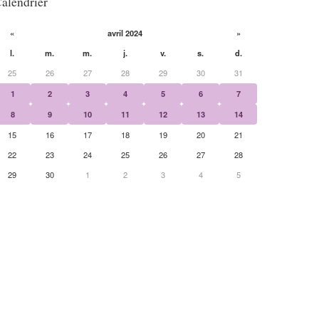
alendrier
«
avril 2024
»
l.
m.
m.
j.
v.
s.
d.
25
26
27
28
29
30
31
1
2
3
4
5
6
7
8
9
10
11
12
13
14
15
16
17
18
19
20
21
22
23
24
25
26
27
28
29
30
1
2
3
4
5