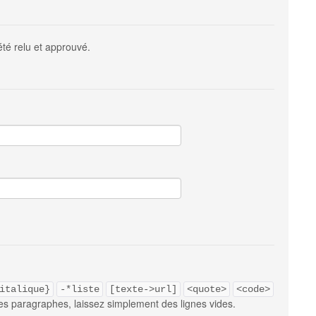
été relu et approuvé.
italique}
-*liste
[texte->url]
<quote>
<code>
es paragraphes, laissez simplement des lignes vides.