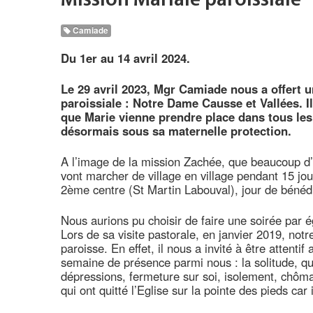
Mission Mariale paroissiale
Camiade
Du 1er au 14 avril 2024.
Le 29 avril 2023, Mgr Camiade nous a offert 
paroissiale : Notre Dame Causse et Vallées. 
que Marie vienne prendre place dans tous les 
désormais sous sa maternelle protection.
A l’image de la mission Zachée, que beaucoup d’
vont marcher de village en village pendant 15 jo
2ème centre (St Martin Labouval), jour de bénédi
Nous aurions pu choisir de faire une soirée par é
Lors de sa visite pastorale, en janvier 2019, not
paroisse. En effet, il nous a invité à être attentif
semaine de présence parmi nous : la solitude, que
dépressions, fermeture sur soi, isolement, chômag
qui ont quitté l’Eglise sur la pointe des pieds car 