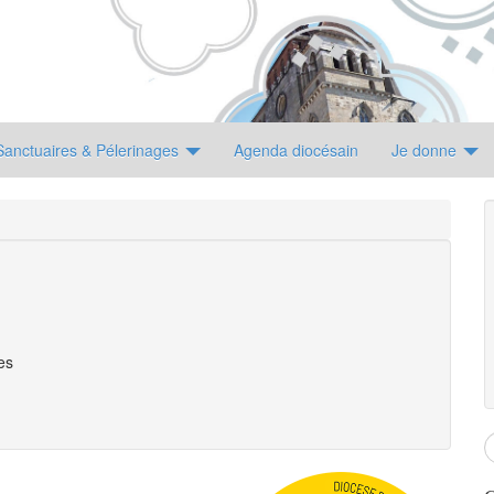
Sanctuaires & Pélerinages
Agenda diocésain
Je donne
es