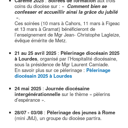
Carême 2025
:
Soirées de formation
aux trois
coins du diocèse sur : «
Comment bien se
confesser et accueillir ainsi la grâce du jubilé
».
Ces soirées (10 mars à Cahors, 11 mars à Figeac
et 13 mars à Gramat) bénéficieront de
l’enseignement de Mgr Jean- Christophe Lagleize,
évêque émérite de Metz.
21 au 25 avril 2025
:
Pèlerinage diocésain 2025
à Lourdes
, organisé par l’Hospitalité diocésaine,
sous la présidence de Mgr Laurent Camiade.
En savoir plus sur ce pèlerinage :
Pèlerinage
diocésain 2025 à Lourdes
24 mai 2025
:
Journée diocésaine
intergénérationnelle
sur le thème « pèlerins
d’espérance ».
28/07 - 03/08
:
Pèlerinage des jeunes à Rome
(mini JMJ), un groupe du diocèse partira.