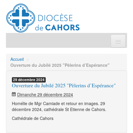
Église pratique
Accueil
>
Ouverture du Jubilé 2025 "Pèlerins d’Espérance"
Démarches et sacrements
29
décembre
2024
Ouverture du Jubilé 2025 "Pèlerins d’Espérance"
Sanctuaires & Pélerinages
Dimanche 29 décembre 2024
Agenda diocésain
Homélie de Mgr Camiade et retour en images. 29
décembre 2024, cathédrale St Etienne de Cahors.
Je donne
Cathédrale de Cahors
Annuaire/Contact