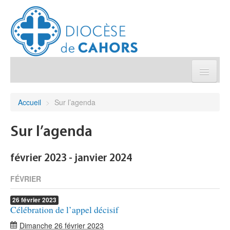
Église pratique
Accueil
>
Sur l’agenda
Démarches et sacrements
Sur l’agenda
Sanctuaires & Pélerinages
février 2023 - janvier 2024
Agenda diocésain
FÉVRIER
26
février
2023
Je donne
Célébration de l’appel décisif
Dimanche 26 février 2023
Annuaire/Contact