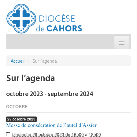
Église pratique
Accueil
>
Sur l’agenda
Démarches et sacrements
Sur l’agenda
Sanctuaires & Pélerinages
octobre 2023 - septembre 2024
Agenda diocésain
OCTOBRE
29
octobre
2023
Je donne
Messe de consécration de l’autel d’Assier
Dimanche 29 octobre 2023 de 16h00
à
18h00
Annuaire/Contact