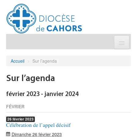
Église pratique
Accueil
>
Sur l’agenda
Démarches et sacrements
Sur l’agenda
Sanctuaires & Pélerinages
février 2023 - janvier 2024
Agenda diocésain
FÉVRIER
26
février
2023
Je donne
Célébration de l’appel décisif
Dimanche 26 février 2023
Annuaire/Contact