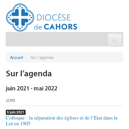
Église pratique
Accueil
>
Sur l’agenda
Démarches et sacrements
Sur l’agenda
Sanctuaires & Pélerinages
juin 2021 - mai 2022
Agenda diocésain
JUIN
5
juin
2021
Je donne
Colloque : la séparation des églises et de l’Etat dans le
Lot en 1905
Annuaire/Contact