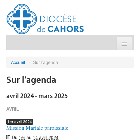
Église pratique
Accueil
>
Sur l’agenda
Démarches et sacrements
Sur l’agenda
Sanctuaires & Pélerinages
avril 2024 - mars 2025
Agenda diocésain
AVRIL
1er
avril
2024
Je donne
Mission Mariale paroissiale
Du
1er
au
14 avril 2024
Annuaire/Contact