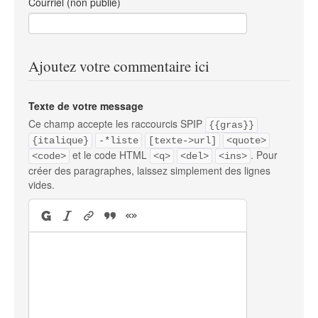
Courriel (non publié)
Ajoutez votre commentaire ici
Texte de votre message
Ce champ accepte les raccourcis SPIP
{{gras}}
{italique}
-*liste
[texte->url]
<quote>
et le code HTML
. Pour
<code>
<q>
<del>
<ins>
créer des paragraphes, laissez simplement des lignes
vides.