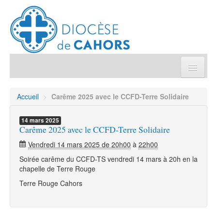
Église pratique
Accueil
>
Carême 2025 avec le CCFD-Terre Solidaire
Démarches et sacrements
14
mars
2025
Carême 2025 avec le CCFD-Terre Solidaire
Sanctuaires & Pélerinages
Vendredi 14 mars 2025 de 20h00
à
22h00
Soirée carême du CCFD-TS vendredi 14 mars à 20h en la
Agenda diocésain
chapelle de Terre Rouge
Terre Rouge Cahors
Je donne
Annuaire/Contact