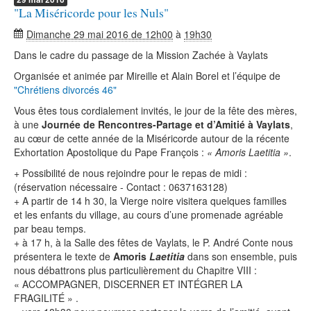
"La Miséricorde pour les Nuls"
Dimanche 29 mai 2016 de 12h00
à
19h30
Dans le cadre du passage de la Mission Zachée à Vaylats
Organisée et animée par Mireille et Alain Borel et l’équipe de
"Chrétiens divorcés 46"
Vous êtes tous cordialement invités, le jour de la fête des mères,
à une
Journée de Rencontres-Partage et d’Amitié à Vaylats
,
au cœur de cette année de la Miséricorde autour de la récente
Exhortation Apostolique du Pape François :
« Amoris Laetitia »
.
+ Possibilité de nous rejoindre pour le repas de midi :
(réservation nécessaire - Contact : 0637163128)
+ A partir de 14 h 30, la Vierge noire visitera quelques familles
et les enfants du village, au cours d’une promenade agréable
par beau temps.
+ à 17 h, à la Salle des fêtes de Vaylats, le P. André Conte nous
présentera le texte de
Amoris
Laetitia
dans son ensemble, puis
nous débattrons plus particulièrement du Chapitre VIII :
« ACCOMPAGNER, DISCERNER ET INTÉGRER LA
FRAGILITÉ » .