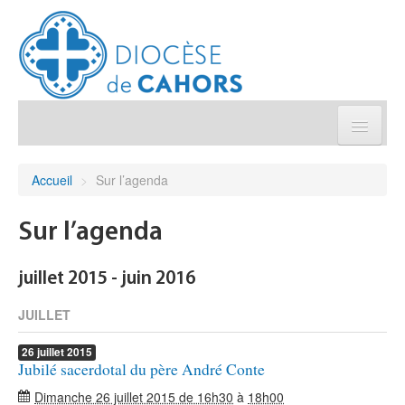
Église pratique
Accueil
>
Sur l’agenda
Démarches et sacrements
Sur l’agenda
Sanctuaires & Pélerinages
juillet 2015 - juin 2016
Agenda diocésain
JUILLET
26
juillet
2015
Je donne
Jubilé sacerdotal du père André Conte
Dimanche 26 juillet 2015 de 16h30
à
18h00
Annuaire/Contact