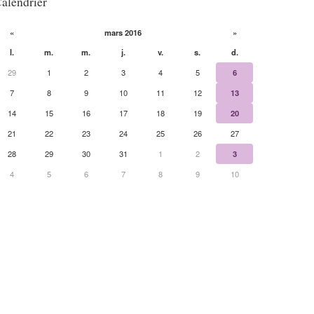
alendrier
«
mars 2016
»
l.
m.
m.
j.
v.
s.
d.
29
1
2
3
4
5
6
7
8
9
10
11
12
13
14
15
16
17
18
19
20
21
22
23
24
25
26
27
28
29
30
31
1
2
3
4
5
6
7
8
9
10