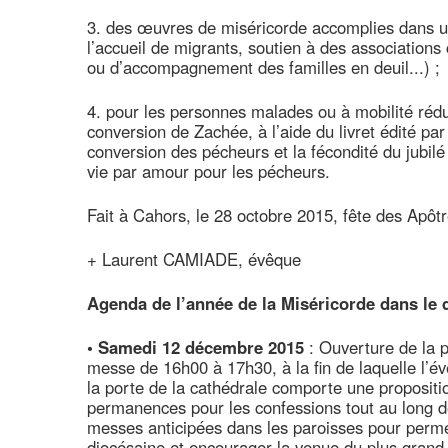
3. des œuvres de miséricorde accomplies dans un 
l’accueil de migrants, soutien à des association
ou d’accompagnement des familles en deuil...) ;
4. pour les personnes malades ou à mobilité rédui
conversion de Zachée, à l’aide du livret édité par 
conversion des pécheurs et la fécondité du jubil
vie par amour pour les pécheurs.
Fait à Cahors, le 28 octobre 2015, fête des Apôt
+ Laurent CAMIADE, évêque
Agenda de l’année de la Miséricorde dans le 
• Samedi 12 décembre 2015
: Ouverture de la p
messe de 16h00 à 17h30, à la fin de laquelle l’é
la porte de la cathédrale comporte une proposition
permanences pour les confessions tout au long de
messes anticipées dans les paroisses pour permet
diocésaine et encourager la venue du plus grand