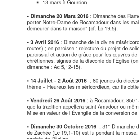
13 mars à Gourdon
• Dimanche 20 Mars 2016
: Dimanche des Ramea
porter Notre-Dame de Rocamadour dans les maisons
demeurer dans ta maison" (cf. Lc 19,5).
• 3 Avril 2016
: Dimanche de la divine miséricor
routes) ; en paroisse : relecture du projet de s
paroissial et action de grâce pour les œuvres 
chrétiennes, signes de la diaconie de l’Église (o
dimanche : Ac 5,12-15).
• 14 Juillet - 2 Août 2016
: 60 jeunes du diocès
thème « Heureux les miséricordieux, car ils obtie
• Vendredi 26 Août 2016
: à Rocamadour, 850° an
que la tradition appellera saint Amadour ou même
Mise en valeur de l’Évangile de la conversion de
• Dimanche 30 Octobre 2016
: 31° Dimanche du
de Zachée (Lc 19,1-10) est lu pendant la messe.
sociale de l’Église.