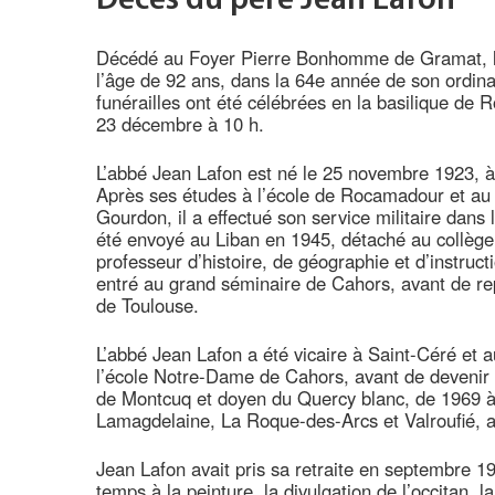
Décès du père Jean Lafon
Décédé au Foyer Pierre Bonhomme de Gramat, 
l’âge de 92 ans, dans la 64e année de son ordina
funérailles ont été célébrées en la basilique de
23 décembre à 10 h.
L’abbé Jean Lafon est né le 25 novembre 1923,
Après ses études à l’école de Rocamadour et au 
Gourdon, il a effectué son service militaire dans l’
été envoyé au Liban en 1945, détaché au collège 
professeur d’histoire, de géographie et d’instruc
entré au grand séminaire de Cahors, avant de rep
de Toulouse.
L’abbé Jean Lafon a été vicaire à Saint-Céré et 
l’école Notre-Dame de Cahors, avant de devenir 
de Montcuq et doyen du Quercy blanc, de 1969 à 
Lamagdelaine, La Roque-des-Arcs et Valroufié, a
Jean Lafon avait pris sa retraite en septembre 
temps à la peinture, la divulgation de l’occitan, l