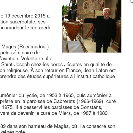
C
le 19 décembre 2015 à
tion sacerdotale, ses
 Rocamadour le mercredi
 à Magès (Rocamadour).
petit séminaire de
aviation. Volontaire, il a
Saint-Joseph chez les pères Jésuites en qualité de
tion religieuse. À son retour en France, Jean Lafon est
rendre des études supérieures à l’institut catholique
aumônier du lycée, de 1953 à 1965, puis aumônier à
prêtre en la paroisse de Cabrerets (1966-1969), curé
1975. Il a desservi les paroisses de Constans,
vant de devenir le curé de Miers, de 1987 à 1989.
1989 dans son hameau de Magès, où il a consacré son
a généalogie.