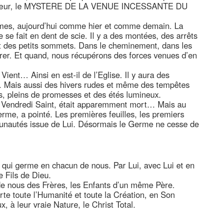
tre cœur, le MYSTERE DE LA VENUE INCESSANTE DU
êmes, aujourd’hui comme hier et comme demain. La
e se fait en dent de scie. Il y a des montées, des arrêts
 et des petits sommets. Dans le cheminement, dans les
érer. Et quand, nous récupérons des forces venues d’en
.
Vient… Ainsi en est-il de l’Eglise. Il y aura des
ont. Mais aussi des hivers rudes et même des tempêtes
s, pleins de promesses et des étés lumineux.
du Vendredi Saint, était apparemment mort… Mais au
rme, a pointé. Les premières feuilles, les premiers
munautés issue de Lui. Désormais le Germe ne cesse de
, qui germe en chacun de nous. Par Lui, avec Lui et en
e Fils de Dieu.
t de nous des Frères, les Enfants d’un même Père.
rte toute l’Humanité et toute la Création, en Son
x, à leur vraie Nature, le Christ Total.