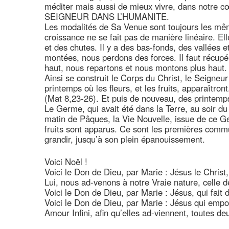
méditer mais aussi de mieux vivre, dans no
SEIGNEUR DANS L’HUMANITE.
Les modalités de Sa Venue sont toujours les m
croissance ne se fait pas de manière linéaire. Ell
et des chutes. Il y a des bas-fonds, des vallées
montées, nous perdons des forces. Il faut récup
haut, nous repartons et nous montons plus haut
Ainsi se construit le Corps du Christ, le Seigneur 
printemps où les fleurs, et les fruits, apparaîtr
(Mat 8,23-26). Et puis de nouveau, des printemp
Le Germe, qui avait été dans la Terre, au soir 
matin de Pâques, la Vie Nouvelle, issue de ce Ge
fruits sont apparus. Ce sont les premières com
grandir, jusqu’à son plein épanouissement.
Voici Noël !
Voici le Don de Dieu, par Marie : Jésus le Christ
Lui, nous ad-venons à notre Vraie nature, celle d
Voici le Don de Dieu, par Marie : Jésus, qui fai
Voici le Don de Dieu, par Marie : Jésus qui empo
Amour Infini, afin qu’elles ad-viennent, toutes deu