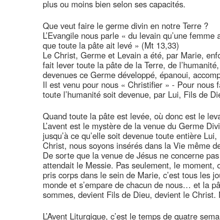
plus ou moins bien selon ses capacités.
Que veut faire le germe divin en notre Terre ?
L’Evangile nous parle « du levain qu’une femme a
que toute la pâte ait levé » (Mt 13,33)
Le Christ, Germe et Levain a été, par Marie, enfo
fait lever toute la pâte de la Terre, de l’humanité
devenues ce Germe développé, épanoui, accompli 
Il est venu pour nous « Christifier » - Pour nous f
toute l’humanité soit devenue, par Lui, Fils de Di
Quand toute la pâte est levée, où donc est le lev
L’avent est le mystère de la venue du Germe Div
jusqu’à ce qu’elle soit devenue toute entière Lui,
Christ, nous soyons insérés dans la Vie même de 
De sorte que la venue de Jésus ne concerne pas 
attendait le Messie. Pas seulement, le moment, où 
pris corps dans le sein de Marie, c’est tous les 
monde et s’empare de chacun de nous… et la pâ
sommes, devient Fils de Dieu, devient le Christ.
L’Avent Liturgique, c’est le temps de quatre sem