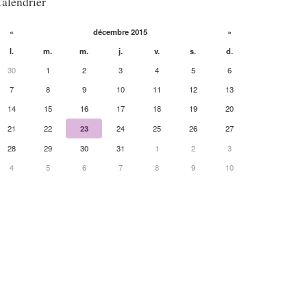
alendrier
«
décembre 2015
»
l.
m.
m.
j.
v.
s.
d.
30
1
2
3
4
5
6
7
8
9
10
11
12
13
14
15
16
17
18
19
20
21
22
23
24
25
26
27
28
29
30
31
1
2
3
4
5
6
7
8
9
10