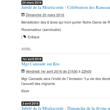
20
mars
2016
Jubilé de la Miséricorde : Célébration des Rame
Dimanche 20 mars 2016
Bénédiction des 8 ânes qui iront porter Notre-Dame de
Rocamadour (sanctuaire)
|
Evêque
AVRIL
1er
avril
2016
Mgr Camiade sur Kto
Vendredi 1er avril 2016 de 21h30
à
22h00
Mgr Camiade sera l’invité de l’’émission "La vie des dioc
l’accueil des migrants.
Ktotv
3
avril
2016
Jubilé de la Miséricorde : Dimanche de la divine 