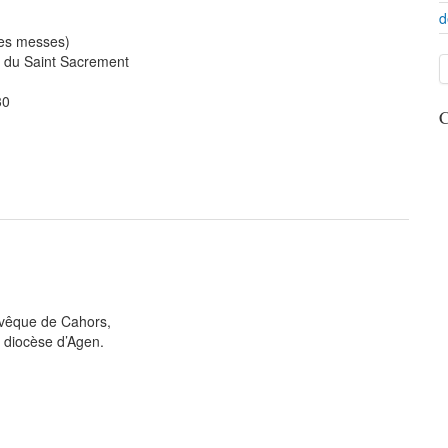
d
les messes)
t du Saint Sacrement
30
C
évêque de Cahors,
 diocèse d’Agen.