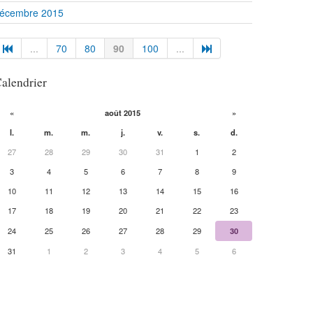
écembre 2015
...
70
80
90
100
...
alendrier
«
août 2015
»
l.
m.
m.
j.
v.
s.
d.
27
28
29
30
31
1
2
3
4
5
6
7
8
9
10
11
12
13
14
15
16
17
18
19
20
21
22
23
24
25
26
27
28
29
30
31
1
2
3
4
5
6