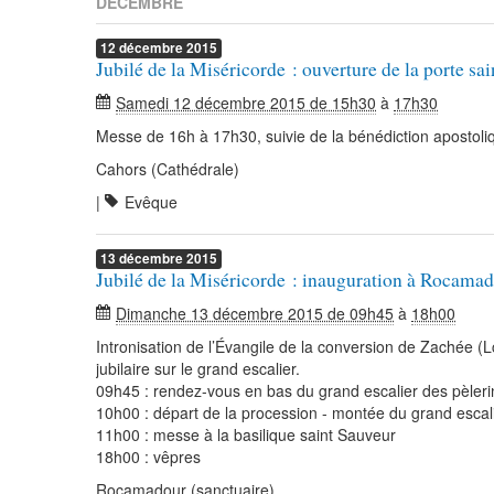
DÉCEMBRE
12
décembre
2015
Jubilé de la Miséricorde : ouverture de la porte sai
Samedi 12 décembre 2015 de 15h30
à
17h30
Messe de 16h à 17h30, suivie de la bénédiction apostoli
Cahors (Cathédrale)
|
Evêque
13
décembre
2015
Jubilé de la Miséricorde : inauguration à Rocama
Dimanche 13 décembre 2015 de 09h45
à
18h00
Intronisation de l’Évangile de la conversion de Zachée (Lc
jubilaire sur le grand escalier.
09h45 : rendez-vous en bas du grand escalier des pèleri
10h00 : départ de la procession - montée du grand escali
11h00 : messe à la basilique saint Sauveur
18h00 : vêpres
Rocamadour (sanctuaire)