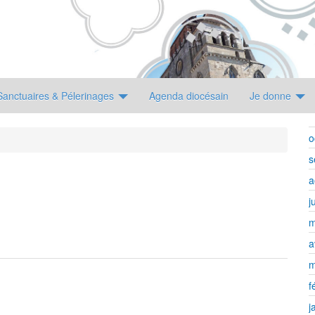
Sanctuaires & Pélerinages
Agenda diocésain
Je donne
o
s
a
j
m
a
m
f
j