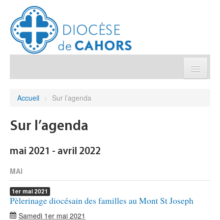
Église pratique
Accueil
>
Sur l’agenda
Démarches et sacrements
Sur l’agenda
Sanctuaires & Pélerinages
mai 2021 - avril 2022
Agenda diocésain
MAI
1er
mai
2021
Je donne
Pèlerinage diocésain des familles au Mont St Joseph
Samedi 1er mai 2021
Annuaire/Contact