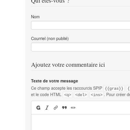
Qui êtes-vous ?
Nom
Courriel (non publié)
Ajoutez votre commentaire ici
Texte de votre message
Ce champ accepte les raccourcis SPIP
{{gras}}
{
et le code HTML
. Pour créer d
<q>
<del>
<ins>