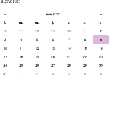
alendrier
«
mai 2021
»
l.
m.
m.
j.
v.
s.
d.
26
27
28
29
30
1
2
3
4
5
6
7
8
9
10
11
12
13
14
15
16
17
18
19
20
21
22
23
24
25
26
27
28
29
30
31
1
2
3
4
5
6