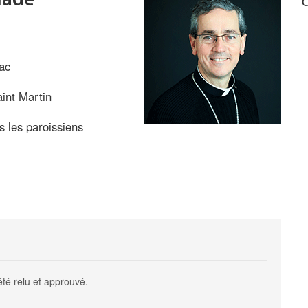
iade
C
ac
aint Martin
s les paroissiens
n
été relu et approuvé.