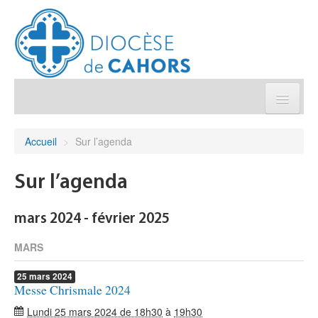
Église pratique
Accueil
>
Sur l’agenda
Démarches et sacrements
Sur l’agenda
Sanctuaires & Pélerinages
mars 2024 - février 2025
Agenda diocésain
MARS
25
mars
2024
Je donne
Messe Chrismale 2024
Lundi 25 mars 2024 de 18h30
à
19h30
Annuaire/Contact