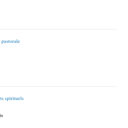
 pastorale
s spirituels
de