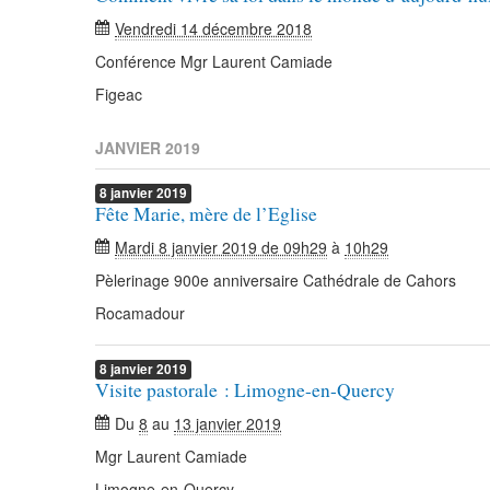
Vendredi 14 décembre 2018
Conférence Mgr Laurent Camiade
Figeac
JANVIER 2019
8
janvier
2019
Fête Marie, mère de l’Eglise
Mardi 8 janvier 2019 de 09h29
à
10h29
Pèlerinage 900e anniversaire Cathédrale de Cahors
Rocamadour
8
janvier
2019
Visite pastorale : Limogne-en-Quercy
Du
8
au
13 janvier 2019
Mgr Laurent Camiade
Limogne-en-Quercy