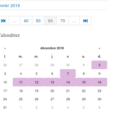
évrier 2019
...
40
50
60
70
...
alendrier
«
décembre 2018
»
l.
m.
m.
j.
v.
s.
d.
26
27
28
29
30
1
2
3
4
5
6
7
8
9
10
11
12
13
14
15
16
17
18
19
20
21
22
23
24
25
26
27
28
29
30
31
1
2
3
4
5
6