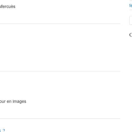
f
 Mercuès
C
our en images
i ?