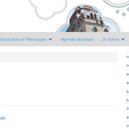
Sanctuaires & Pélerinages
Agenda diocésain
Je donne
n
o
s
a
j
j
m
a
nde
m