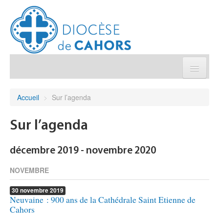
Église pratique
Accueil
>
Sur l’agenda
Démarches et sacrements
Sur l’agenda
Sanctuaires & Pélerinages
décembre 2019 - novembre 2020
Agenda diocésain
NOVEMBRE
30
novembre
2019
Je donne
Neuvaine : 900 ans de la Cathédrale Saint Etienne de
Cahors
Annuaire/Contact