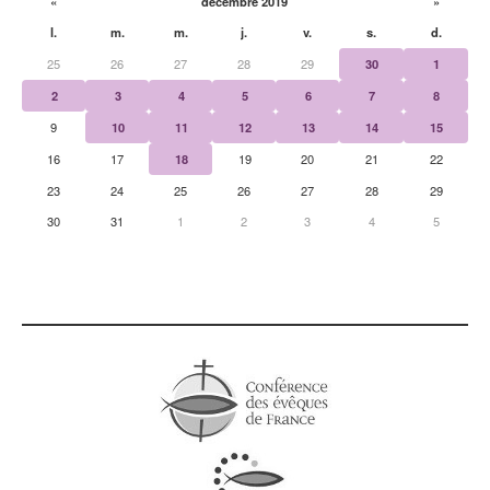
«
décembre 2019
»
l.
m.
m.
j.
v.
s.
d.
25
26
27
28
29
30
1
2
3
4
5
6
7
8
9
10
11
12
13
14
15
16
17
18
19
20
21
22
23
24
25
26
27
28
29
30
31
1
2
3
4
5