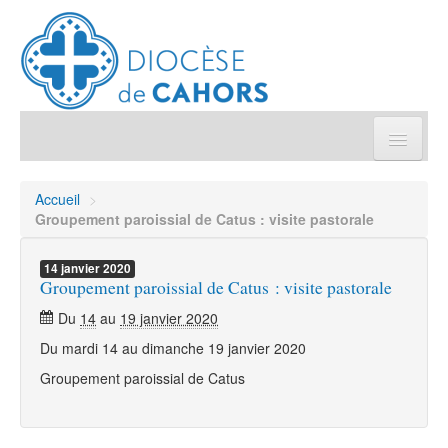
Église pratique
Accueil
>
Groupement paroissial de Catus : visite pastorale
Démarches et sacrements
14
janvier
2020
Groupement paroissial de Catus : visite pastorale
Sanctuaires & Pélerinages
Du
14
au
19 janvier 2020
Agenda diocésain
Du mardi 14 au dimanche 19 janvier 2020
Groupement paroissial de Catus
Je donne
Annuaire/Contact