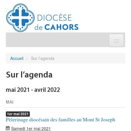
Église pratique
Accueil
>
Sur l’agenda
Démarches et sacrements
Sur l’agenda
Sanctuaires & Pélerinages
mai 2021 - avril 2022
Agenda diocésain
MAI
1er
mai
2021
Je donne
Pèlerinage diocésain des familles au Mont St Joseph
Samedi 1er mai 2021
Annuaire/Contact