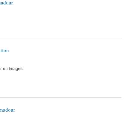
madour
ation
ur en images
amadour