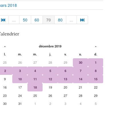
ars 2018
...
50
60
70
80
...
alendrier
«
décembre 2019
»
l.
m.
m.
j.
v.
s.
d.
25
26
27
28
29
30
1
2
3
4
5
6
7
8
9
10
11
12
13
14
15
16
17
18
19
20
21
22
23
24
25
26
27
28
29
30
31
1
2
3
4
5