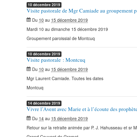
10
décembre
2019
Visite pastorale de Mgr Camiade au groupement p
Du
10
au
15 décembre 2019
Mardi 10 au dimanche 15 décembre 2019
Groupement paroissial de Montcuq
10
décembre
2019
Visite pastorale : Montcuq
Du
10
au
15 décembre 2019
Mgr Laurent Camiade. Toutes les dates
Montcuq
14
décembre
2019
Vivre l’Avent avec Marie et à l’écoute des prophèt
Du
14
au
15 décembre 2019
Retour sur la retraite animée par P. J. Hahusseau et sr 
Grand Couvent de Gramat