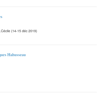
es
M.Cécile (14-15 déc 2019)
cques Hahusseau