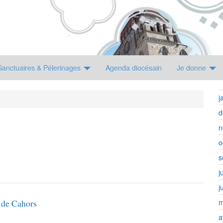
Sanctuaires & Pélerinages
Agenda diocésain
Je donne
j
d
n
o
s
j
j
m
e de Cahors
a