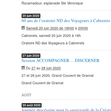
Rocamadour, esplanade Ste Véronique
20
juin
2020
60 ans de l’oratoire ND des Voyageurs à Cabrerets
Samedi 20 juin 2020 de 18h00
à
20h00
Cabrerets, samedi 20 juin 2020 à 18h
Oratoire ND des Voyageurs à Cabrerets
27
juin
2020
Session ACCOMPAGNER… DISCERNER
Du
27
au
28 juin 2020
27 et 28 juin 2020, Grand Couvent de Gramat
Grand Couvent de Gramat
AOÛT
30
août
2020
Journée diocésaine pour la sauvegarde de la Créat