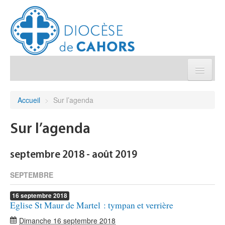
Église pratique
Accueil
>
Sur l’agenda
Démarches et sacrements
Sur l’agenda
Sanctuaires & Pélerinages
septembre 2018 - août 2019
Agenda diocésain
SEPTEMBRE
16
septembre
2018
Je donne
Eglise St Maur de Martel : tympan et verrière
Dimanche 16 septembre 2018
Annuaire/Contact