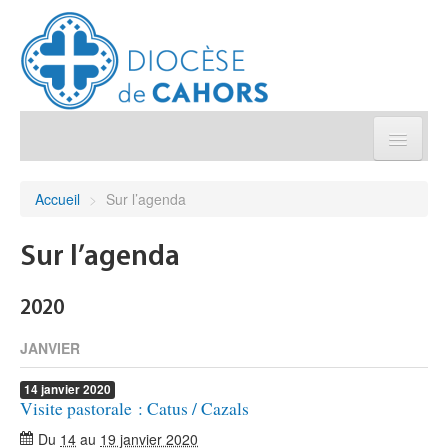
Église pratique
Accueil
>
Sur l’agenda
Démarches et sacrements
Sur l’agenda
Sanctuaires & Pélerinages
2020
Agenda diocésain
JANVIER
14
janvier
2020
Je donne
Visite pastorale : Catus / Cazals
Du
14
au
19 janvier 2020
Annuaire/Contact