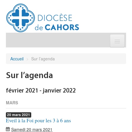
Église pratique
Accueil
>
Sur l’agenda
Démarches et sacrements
Sur l’agenda
Sanctuaires & Pélerinages
février 2021 - janvier 2022
Agenda diocésain
MARS
20
mars
2021
Je donne
Eveil à la Foi pour les 3 à 6 ans
Samedi 20 mars 2021
Annuaire/Contact