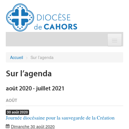
Église pratique
Accueil
>
Sur l’agenda
Démarches et sacrements
Sur l’agenda
Sanctuaires & Pélerinages
août 2020 - juillet 2021
Agenda diocésain
AOÛT
30
août
2020
Je donne
Journée diocésaine pour la sauvegarde de la Création
Dimanche 30 août 2020
Annuaire/Contact