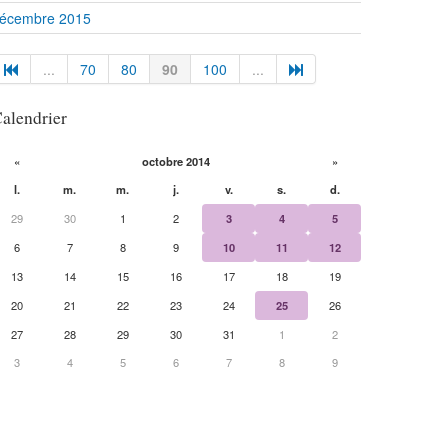
écembre 2015
...
70
80
90
100
...
alendrier
«
octobre 2014
»
l.
m.
m.
j.
v.
s.
d.
29
30
1
2
3
4
5
6
7
8
9
10
11
12
13
14
15
16
17
18
19
20
21
22
23
24
25
26
27
28
29
30
31
1
2
3
4
5
6
7
8
9