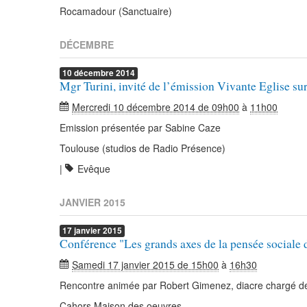
Rocamadour (Sanctuaire)
DÉCEMBRE
10
décembre
2014
Mgr Turini, invité de l’émission Vivante Eglise s
Mercredi 10 décembre 2014 de 09h00
à
11h00
Emission présentée par Sabine Caze
Toulouse (studios de Radio Présence)
|
Evêque
JANVIER 2015
17
janvier
2015
Conférence "Les grands axes de la pensée sociale d
Samedi 17 janvier 2015 de 15h00
à
16h30
Rencontre animée par Robert Gimenez, diacre chargé de 
Cahors Maison des oeuvres