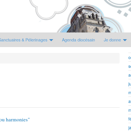
Sanctuaires & Pélerinages
Agenda diocésain
Je donne
o
s
a
j
m
a
m
f
s ou harmonies"
j