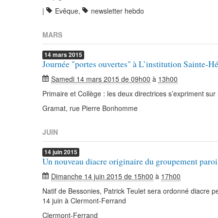
|
Evêque
,
newsletter hebdo
MARS
14
mars
2015
Journée "portes ouvertes" à L’institution Sainte-H
Samedi 14 mars 2015 de 09h00
à
13h00
Primaire et Collège : les deux directrices s’expriment sur
Gramat, rue Pierre Bonhomme
JUIN
14
juin
2015
Un nouveau diacre originaire du groupement paroi
Dimanche 14 juin 2015 de 15h00
à
17h00
Natif de Bessonies, Patrick Teulet sera ordonné diacre
14 juin à Clermont-Ferrand
Clermont-Ferrand