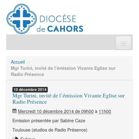
Église pratique
Accueil
>
Mgr Turini, invité de l’émission Vivante Eglise sur
Démarches et sacrements
Radio Présence
Sanctuaires & Pélerinages
10
décembre
2014
Mgr Turini, invité de l’émission Vivante Eglise sur
Radio Présence
Agenda diocésain
Mercredi 10 décembre 2014 de 09h00
à
11h00
Emission présentée par Sabine Caze
Je donne
Toulouse (studios de Radio Présence)
Annuaire/Contact