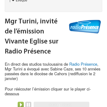
|
Evêque
Mgr Turini, invité
de l’émission
Vivante Eglise sur
Radio Présence
En direct des studios toulousains de
Radio Présence
,
Mgr Turini a évoqué avec Sabine Caze, ses 10 années
passées dans le diocèse de Cahors (rediffusion le 2
janvier)
Pour réécouter l’émission cliquer sur le player ci-
dessous
Audio
Current
Total
00:00
00:00