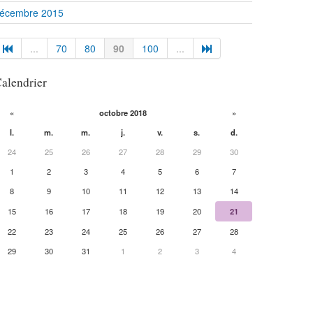
écembre 2015
...
70
80
90
100
...
alendrier
«
octobre 2018
»
l.
m.
m.
j.
v.
s.
d.
24
25
26
27
28
29
30
1
2
3
4
5
6
7
8
9
10
11
12
13
14
15
16
17
18
19
20
21
22
23
24
25
26
27
28
29
30
31
1
2
3
4