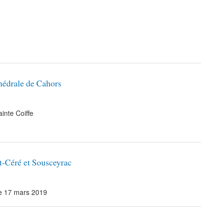
thédrale de Cahors
inte Coiffe
t-Céré et Sousceyrac
e 17 mars 2019