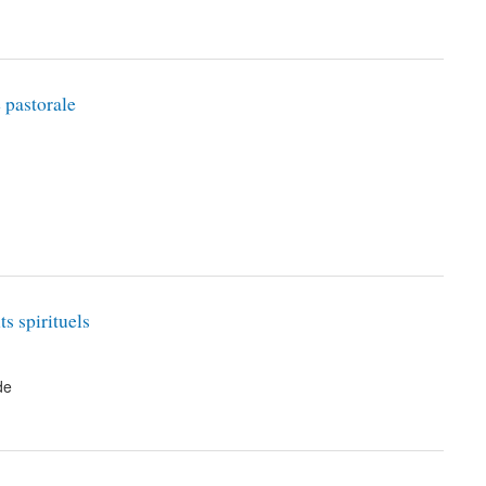
 pastorale
s spirituels
de