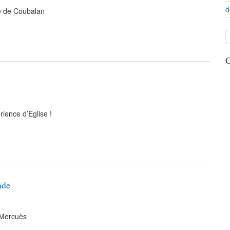
d
se de Coubalan
C
ence d’Eglise !
nde
 Mercuès