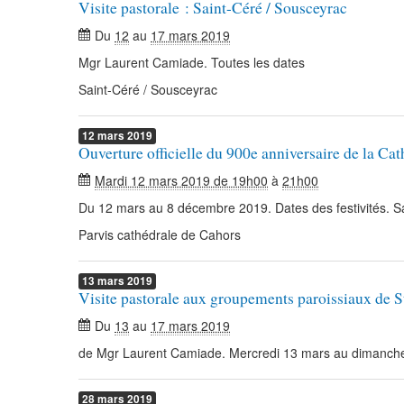
Visite pastorale : Saint-Céré / Sousceyrac
Du
12
au
17 mars 2019
Mgr Laurent Camiade. Toutes les dates
Saint-Céré / Sousceyrac
12
mars
2019
Ouverture officielle du 900e anniversaire de la Ca
Mardi 12 mars 2019 de 19h00
à
21h00
Du 12 mars au 8 décembre 2019. Dates des festivités. Sa
Parvis cathédrale de Cahors
13
mars
2019
Visite pastorale aux groupements paroissiaux de S
Du
13
au
17 mars 2019
de Mgr Laurent Camiade. Mercredi 13 mars au dimanch
28
mars
2019