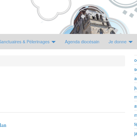
Sanctuaires & Pélerinages
Agenda diocésain
Je donne
o
s
a
j
m
a
m
f
lan
j