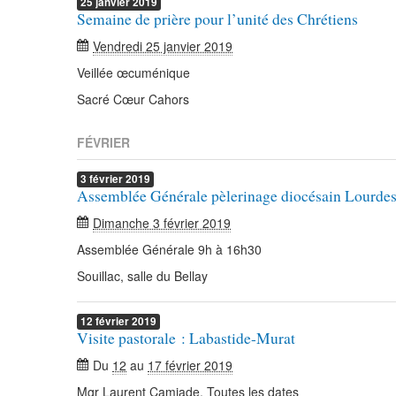
25
janvier
2019
Semaine de prière pour l’unité des Chrétiens
Vendredi 25 janvier 2019
Veillée œcuménique
Sacré Cœur Cahors
FÉVRIER
3
février
2019
Assemblée Générale pèlerinage diocésain Lourde
Dimanche 3 février 2019
Assemblée Générale 9h à 16h30
Souillac, salle du Bellay
12
février
2019
Visite pastorale : Labastide-Murat
Du
12
au
17 février 2019
Mgr Laurent Camiade. Toutes les dates