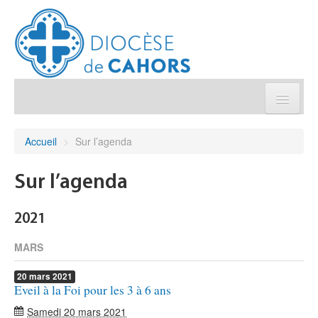
Église pratique
Accueil
>
Sur l’agenda
Démarches et sacrements
Sur l’agenda
Sanctuaires & Pélerinages
2021
Agenda diocésain
MARS
20
mars
2021
Je donne
Eveil à la Foi pour les 3 à 6 ans
Samedi 20 mars 2021
Annuaire/Contact