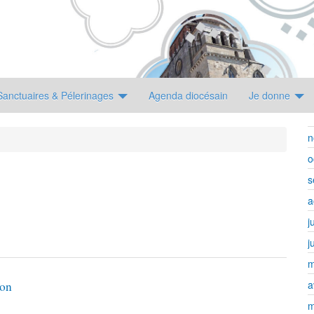
Sanctuaires & Pélerinages
Agenda diocésain
Je donne
n
o
s
a
j
j
m
a
ion
m