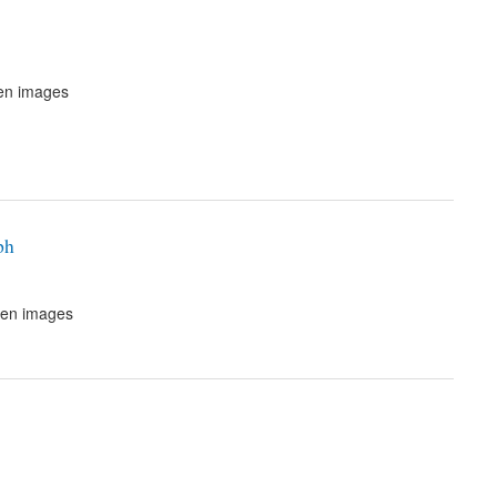
en images
ph
 en images