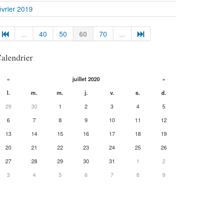
évrier 2019
...
40
50
60
70
...
alendrier
«
juillet 2020
»
l.
m.
m.
j.
v.
s.
d.
29
30
1
2
3
4
5
6
7
8
9
10
11
12
13
14
15
16
17
18
19
20
21
22
23
24
25
26
27
28
29
30
31
1
2
3
4
5
6
7
8
9