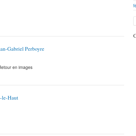
f
C
ean-Gabriel Perboyre
Retour en images
-le-Haut