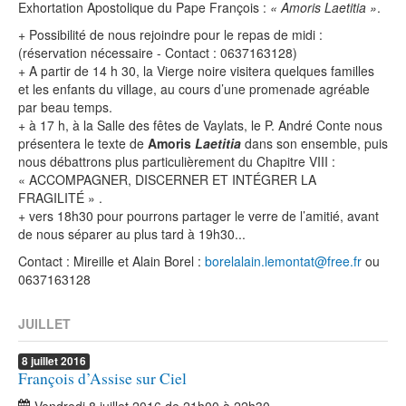
Exhortation Apostolique du Pape François :
« Amoris Laetitia »
.
+ Possibilité de nous rejoindre pour le repas de midi :
(réservation nécessaire - Contact : 0637163128)
+ A partir de 14 h 30, la Vierge noire visitera quelques familles
et les enfants du village, au cours d’une promenade agréable
par beau temps.
+ à 17 h, à la Salle des fêtes de Vaylats, le P. André Conte nous
présentera le texte de
Amoris
Laetitia
dans son ensemble, puis
nous débattrons plus particulièrement du Chapitre VIII :
« ACCOMPAGNER, DISCERNER ET INTÉGRER LA
FRAGILITÉ » .
+ vers 18h30 pour pourrons partager le verre de l’amitié, avant
de nous séparer au plus tard à 19h30...
Contact : Mireille et Alain Borel :
borelalain.lemontat@free.fr
ou
0637163128
JUILLET
8
juillet
2016
François d’Assise sur Ciel