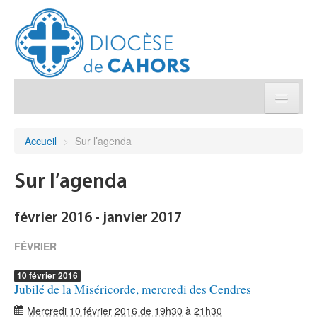
Église pratique
Accueil
>
Sur l’agenda
Démarches et sacrements
Sur l’agenda
Sanctuaires & Pélerinages
février 2016 - janvier 2017
Agenda diocésain
FÉVRIER
10
février
2016
Je donne
Jubilé de la Miséricorde, mercredi des Cendres
Mercredi 10 février 2016 de 19h30
à
21h30
Annuaire/Contact