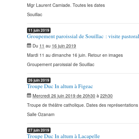
Mgr Laurent Camiade. Toutes les dates
Souillac
11
juin
2019
Groupement paroissial de Souillac : visite pasto
Du
11
au
16 juin 2019
Mardi 11 au dimanche 16 juin. Retour en images
Groupement paroissial de Souillac
26
juin
2019
Troupe Duc In altum à Figeac
Mercredi 26 juin 2019 de 20h30
à
22h30
Troupe de théâtre catholique. Dates des représentations
Salle Ozanam
27
juin
2019
Troupe Duc In altum à Lacapelle