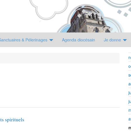
Sanctuaires & Pélerinages
Agenda diocésain
Je donne
n
o
s
a
j
j
m
a
s spirituels
m