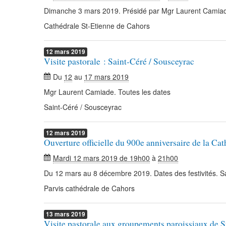
Dimanche 3 mars 2019. Présidé par Mgr Laurent Camia
Cathédrale St-Etienne de Cahors
12
mars
2019
Visite pastorale : Saint-Céré / Sousceyrac
Du
12
au
17 mars 2019
Mgr Laurent Camiade. Toutes les dates
Saint-Céré / Sousceyrac
12
mars
2019
Ouverture officielle du 900e anniversaire de la Ca
Mardi 12 mars 2019 de 19h00
à
21h00
Du 12 mars au 8 décembre 2019. Dates des festivités. Sa
Parvis cathédrale de Cahors
13
mars
2019
Visite pastorale aux groupements paroissiaux de S