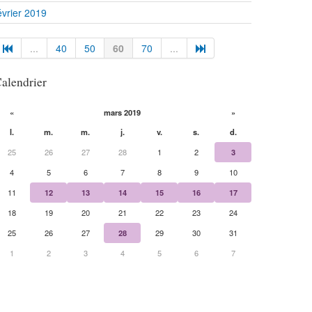
évrier 2019
...
40
50
60
70
...
alendrier
«
mars 2019
»
l.
m.
m.
j.
v.
s.
d.
25
26
27
28
1
2
3
4
5
6
7
8
9
10
11
12
13
14
15
16
17
18
19
20
21
22
23
24
25
26
27
28
29
30
31
1
2
3
4
5
6
7