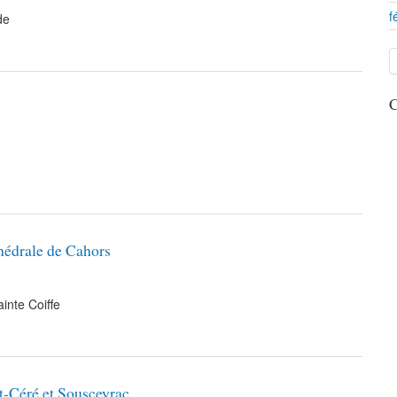
f
de
C
thédrale de Cahors
inte Coiffe
t-Céré et Sousceyrac