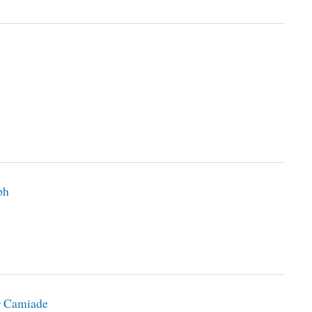
ph
gr Camiade