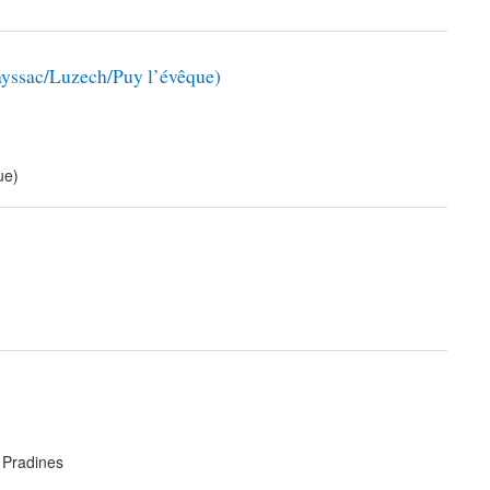
rayssac/Luzech/Puy l’évêque)
ue)
 Pradines