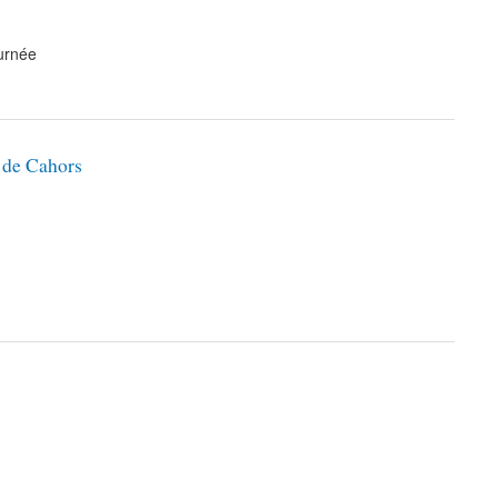
urnée
e de Cahors