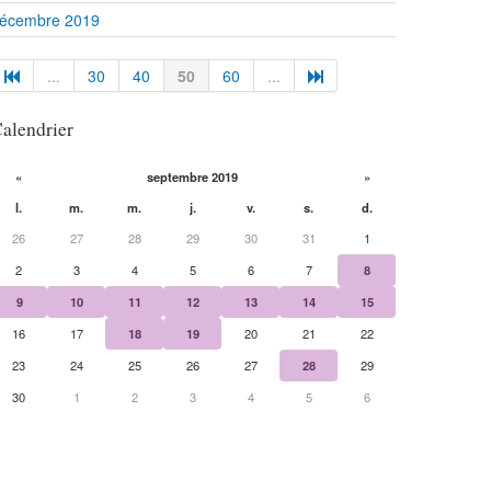
écembre 2019
...
30
40
50
60
...
alendrier
«
septembre 2019
»
l.
m.
m.
j.
v.
s.
d.
26
27
28
29
30
31
1
2
3
4
5
6
7
8
9
10
11
12
13
14
15
16
17
18
19
20
21
22
23
24
25
26
27
28
29
30
1
2
3
4
5
6