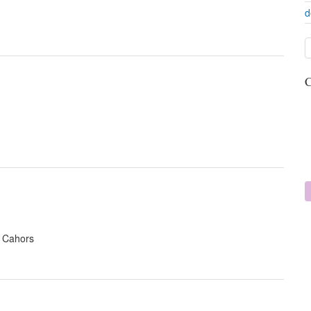
d
C
à Cahors