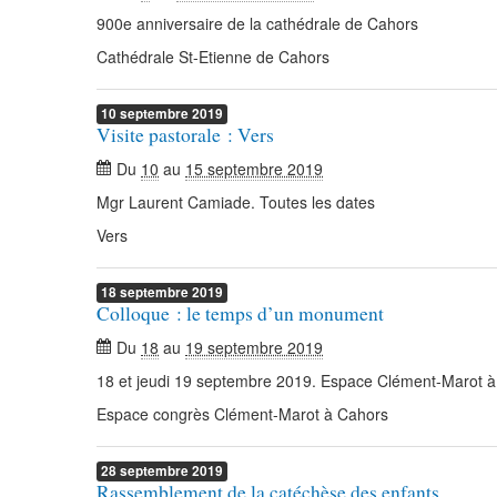
900e anniversaire de la cathédrale de Cahors
Cathédrale St-Etienne de Cahors
10
septembre
2019
Visite pastorale : Vers
Du
10
au
15 septembre 2019
Mgr Laurent Camiade. Toutes les dates
Vers
18
septembre
2019
Colloque : le temps d’un monument
Du
18
au
19 septembre 2019
18 et jeudi 19 septembre 2019. Espace Clément-Marot 
Espace congrès Clément-Marot à Cahors
28
septembre
2019
Rassemblement de la catéchèse des enfants