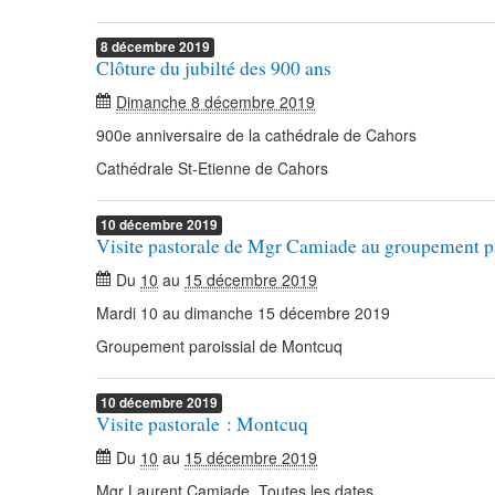
8
décembre
2019
Clôture du jubilté des 900 ans
Dimanche 8 décembre 2019
900e anniversaire de la cathédrale de Cahors
Cathédrale St-Etienne de Cahors
10
décembre
2019
Visite pastorale de Mgr Camiade au groupement p
Du
10
au
15 décembre 2019
Mardi 10 au dimanche 15 décembre 2019
Groupement paroissial de Montcuq
10
décembre
2019
Visite pastorale : Montcuq
Du
10
au
15 décembre 2019
Mgr Laurent Camiade. Toutes les dates