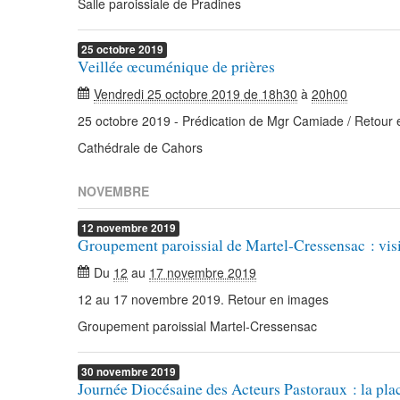
Salle paroissiale de Pradines
25
octobre
2019
Veillée œcuménique de prières
Vendredi 25 octobre 2019 de 18h30
à
20h00
25 octobre 2019 - Prédication de Mgr Camiade / Retour
Cathédrale de Cahors
NOVEMBRE
12
novembre
2019
Groupement paroissial de Martel-Cressensac : visi
Du
12
au
17 novembre 2019
12 au 17 novembre 2019. Retour en images
Groupement paroissial Martel-Cressensac
30
novembre
2019
Journée Diocésaine des Acteurs Pastoraux : la p