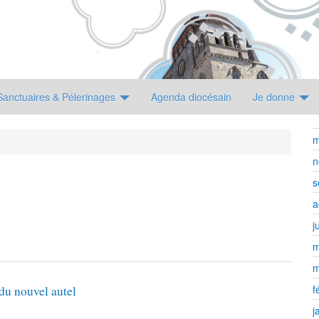
Sanctuaires & Pélerinages
Agenda diocésain
Je donne
m
n
s
a
j
m
m
f
 du nouvel autel
j