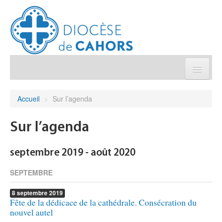
Église pratique
Accueil
>
Sur l’agenda
Démarches et sacrements
Sur l’agenda
Sanctuaires & Pélerinages
septembre 2019 - août 2020
Agenda diocésain
SEPTEMBRE
8
septembre
2019
Je donne
Fête de la dédicace de la cathédrale. Consécration du
nouvel autel
Annuaire/Contact