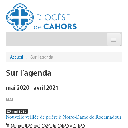
Église pratique
Accueil
>
Sur l’agenda
Démarches et sacrements
Sur l’agenda
Sanctuaires & Pélerinages
mai 2020 - avril 2021
Agenda diocésain
MAI
20
mai
2020
Je donne
Nouvelle veillée de prière à Notre-Dame de Rocamadour
Mercredi 20 mai 2020 de 20h30
à
21h30
Annuaire/Contact