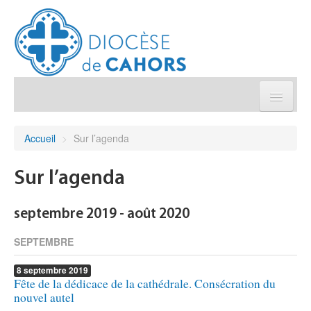
Église pratique
Accueil
>
Sur l’agenda
Démarches et sacrements
Sur l’agenda
Sanctuaires & Pélerinages
septembre 2019 - août 2020
Agenda diocésain
SEPTEMBRE
8
septembre
2019
Je donne
Fête de la dédicace de la cathédrale. Consécration du
nouvel autel
Annuaire/Contact