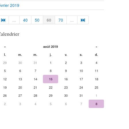
évrier 2019
...
40
50
60
70
...
alendrier
«
août 2019
»
l.
m.
m.
j.
v.
s.
d.
29
30
31
1
2
3
4
5
6
7
8
9
10
11
12
13
14
15
16
17
18
19
20
21
22
23
24
25
26
27
28
29
30
31
1
2
3
4
5
6
7
8