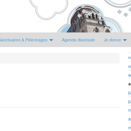
Sanctuaires & Pélerinages
Agenda diocésain
Je donne
n
o
s
a
j
j
m
a
m