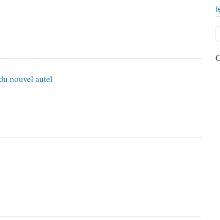
f
C
 du nouvel autel