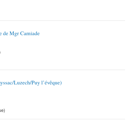
rale de Mgr Camiade
s
rayssac/Luzech/Puy l’évêque)
ue)