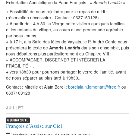
Exhortation Apostolique du Pape François :
« Amoris Laetitia »
.
+ Possibilité de nous rejoindre pour le repas de midi :
(réservation nécessaire - Contact : 0637163128)
+ A partir de 14 h 30, la Vierge noire visitera quelques familles
et les enfants du village, au cours d’une promenade agréable
par beau temps.
+ à 17 h, à la Salle des fêtes de Vaylats, le P. André Conte nous
présentera le texte de
Amoris
Laetitia
dans son ensemble, puis
nous débattrons plus particulièrement du Chapitre VIII :
« ACCOMPAGNER, DISCERNER ET INTÉGRER LA
FRAGILITÉ » .
+ vers 18h30 pour pourrons partager le verre de l’amitié, avant
de nous séparer au plus tard à 19h30...
Contact : Mireille et Alain Borel :
borelalain.lemontat@free.fr
ou
0637163128
JUILLET
8
juillet
2016
François d’Assise sur Ciel