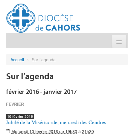
Église pratique
Accueil
>
Sur l’agenda
Démarches et sacrements
Sur l’agenda
Sanctuaires & Pélerinages
février 2016 - janvier 2017
Agenda diocésain
FÉVRIER
10
février
2016
Je donne
Jubilé de la Miséricorde, mercredi des Cendres
Mercredi 10 février 2016 de 19h30
à
21h30
Annuaire/Contact