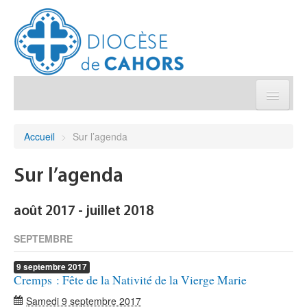
Église pratique
Accueil
>
Sur l’agenda
Démarches et sacrements
Sur l’agenda
Sanctuaires & Pélerinages
août 2017 - juillet 2018
Agenda diocésain
SEPTEMBRE
9
septembre
2017
Je donne
Cremps : Fête de la Nativité de la Vierge Marie
Samedi 9 septembre 2017
Annuaire/Contact