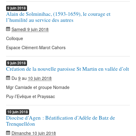
9
juin
2018
Alain de Solminihac, (1593-1659), le courage et
l’humilité au service des autres
Samedi 9 juin 2018
Colloque
Espace Clément-Marot Cahors
9
juin
2018
Création de la nouvelle paroisse St Martin en vallée d’olt
Du
9
au
10 juin 2018
Mgr Camiade et groupe Nomade
Puy-l’Evêque et Prayssac
10
juin
2018
Diocèse d’Agen : Béatification d’Adèle de Batz de
Trenquelléon
Dimanche 10 juin 2018