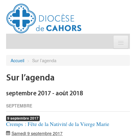
Église pratique
Accueil
>
Sur l’agenda
Démarches et sacrements
Sur l’agenda
Sanctuaires & Pélerinages
septembre 2017 - août 2018
Agenda diocésain
SEPTEMBRE
9
septembre
2017
Je donne
Cremps : Fête de la Nativité de la Vierge Marie
Samedi 9 septembre 2017
Annuaire/Contact