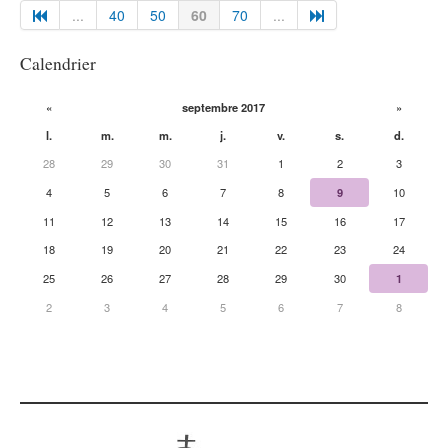
...
40
50
60
70
...
Calendrier
«
septembre 2017
»
l.
m.
m.
j.
v.
s.
d.
28
29
30
31
1
2
3
4
5
6
7
8
9
10
11
12
13
14
15
16
17
18
19
20
21
22
23
24
25
26
27
28
29
30
1
2
3
4
5
6
7
8