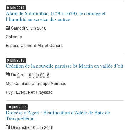
9
juin
2018
Alain de Solminihac, (1593-1659), le courage et
l’humilité au service des autres
Samedi 9 juin 2018
Colloque
Espace Clément-Marot Cahors
9
juin
2018
Création de la nouvelle paroisse St Martin en vallée d’olt
Du
9
au
10 juin 2018
Mgr Camiade et groupe Nomade
Puy-l’Evêque et Prayssac
10
juin
2018
Diocèse d’Agen : Béatification d’Adèle de Batz de
Trenquelléon
Dimanche 10 juin 2018