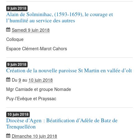
9
juin
2018
Alain de Solminihac, (1593-1659), le courage et
l’humilité au service des autres
Samedi 9 juin 2018
Colloque
Espace Clément-Marot Cahors
9
juin
2018
Création de la nouvelle paroisse St Martin en vallée d’olt
Du
9
au
10 juin 2018
Mgr Camiade et groupe Nomade
Puy-l’Evêque et Prayssac
10
juin
2018
Diocèse d’Agen : Béatification d’Adèle de Batz de
Trenquelléon
Dimanche 10 juin 2018