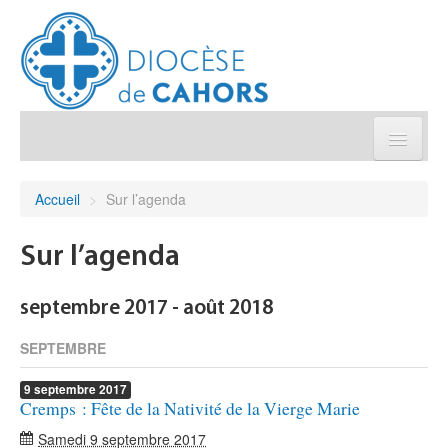
Église pratique
Accueil
>
Sur l’agenda
Démarches et sacrements
Sur l’agenda
Sanctuaires & Pélerinages
septembre 2017 - août 2018
Agenda diocésain
SEPTEMBRE
9
septembre
2017
Je donne
Cremps : Fête de la Nativité de la Vierge Marie
Samedi 9 septembre 2017
Annuaire/Contact