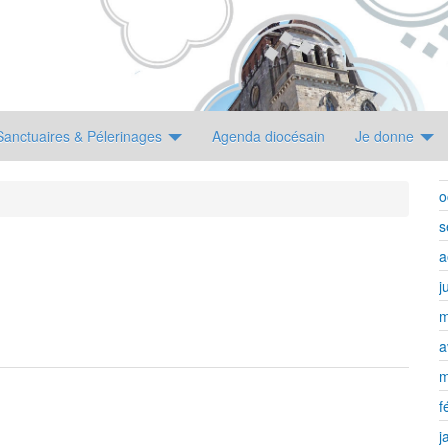
Sanctuaires & Pélerinages
Agenda diocésain
Je donne
o
s
a
j
m
a
m
f
j