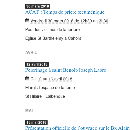
30
mars
2018
ACAT : Temps de prière œcuménique
Vendredi 30 mars 2018 de 12h30
à
13h30
Pour les victimes de la torture
Eglise St Barthélémy à Cahors
AVRIL
12
avril
2018
Pèlerinage à saint Benoît-Joseph Labre
Du
12
au
16 avril 2018
Elargis l’espace de ta tente
St Hilaire - Lalbenque
MAI
15
mai
2018
Présentation officielle de l’ouvrage sur le Bx Alai