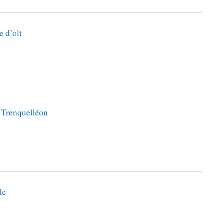
e d’olt
e Trenquelléon
le