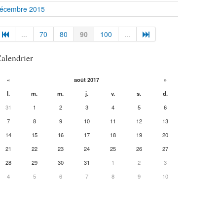
écembre 2015
...
70
80
90
100
...
alendrier
«
août 2017
»
l.
m.
m.
j.
v.
s.
d.
31
1
2
3
4
5
6
7
8
9
10
11
12
13
14
15
16
17
18
19
20
21
22
23
24
25
26
27
28
29
30
31
1
2
3
4
5
6
7
8
9
10