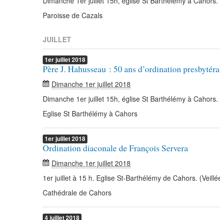
Dimanche 1er juillet 15h, église St Barthélémy à Cahors.
Paroisse de Cazals
JUILLET
1er
juillet
2018
Père J. Hahusseau : 50 ans d’ordination presbytéra
Dimanche 1er juillet 2018
Dimanche 1er juillet 15h, église St Barthélémy à Cahors.
Eglise St Barthélémy à Cahors
1er
juillet
2018
Ordination diaconale de François Servera
Dimanche 1er juillet 2018
1er juillet à 15 h. Eglise St-Barthélémy de Cahors. (Veill
Cathédrale de Cahors
4
juillet
2018