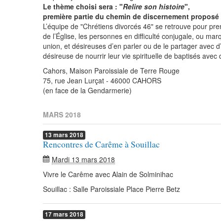
Le thème choisi sera : "
Relire son histoire
",
première partie du chemin de discernement proposé
L’équipe de "Chrétiens divorcés 46" se retrouve pour pre
de l’Église, les personnes en difficulté conjugale, ou ma
union, et désireuses d’en parler ou de le partager avec d
désireuse de nourrir leur vie spirituelle de baptisés avec 
Cahors, Maison Paroissiale de Terre Rouge
75, rue Jean Lurçat - 46000 CAHORS
(en face de la Gendarmerie)
MARS 2018
13
mars
2018
Rencontres de Carême à Souillac
Mardi 13 mars 2018
Vivre le Carême avec Alain de Solminihac
Souillac : Salle Paroissiale Place Pierre Betz
17
mars
2018