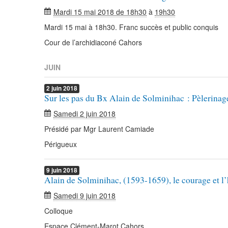
Mardi 15 mai 2018 de 18h30
à
19h30
Mardi 15 mai à 18h30. Franc succès et public conquis
Cour de l’archidiaconé Cahors
JUIN
2
juin
2018
Sur les pas du Bx Alain de Solminihac : Pèlerinag
Samedi 2 juin 2018
Présidé par Mgr Laurent Camiade
Périgueux
9
juin
2018
Alain de Solminihac, (1593-1659), le courage et l’
Samedi 9 juin 2018
Colloque
Espace Clément-Marot Cahors