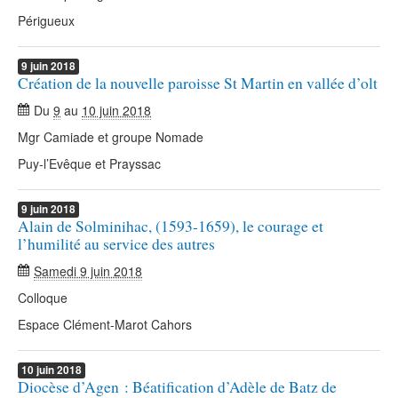
Périgueux
9
juin
2018
Création de la nouvelle paroisse St Martin en vallée d’olt
Du
9
au
10 juin 2018
Mgr Camiade et groupe Nomade
Puy-l’Evêque et Prayssac
9
juin
2018
Alain de Solminihac, (1593-1659), le courage et
l’humilité au service des autres
Samedi 9 juin 2018
Colloque
Espace Clément-Marot Cahors
10
juin
2018
Diocèse d’Agen : Béatification d’Adèle de Batz de