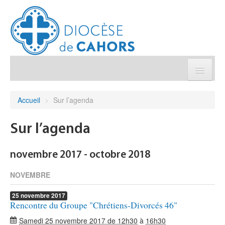
Église pratique
Accueil
>
Sur l’agenda
Démarches et sacrements
Sur l’agenda
Sanctuaires & Pélerinages
novembre 2017 - octobre 2018
Agenda diocésain
NOVEMBRE
25
novembre
2017
Je donne
Rencontre du Groupe "Chrétiens-Divorcés 46"
Samedi 25 novembre 2017 de 12h30
à
16h30
Annuaire/Contact