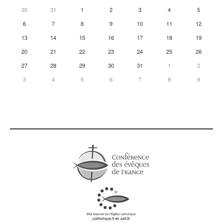
30
31
1
2
3
4
5
6
7
8
9
10
11
12
13
14
15
16
17
18
19
20
21
22
23
24
25
26
27
28
29
30
31
1
2
3
4
5
6
7
8
9