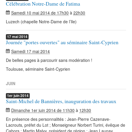
Célébration Notre-Dame de Fatima
Samedi 10 mai 2014 de 17h30
à
22h30
Luzech (chapelle Notre-Dame de l’Ile)
17
mai
2014
Journée "portes ouvertes" au séminaire Saint-Cyprien
Samedi 17 mai 2014
De belles pages à parcourir sans modération !
Toulouse, séminaire Saint-Cyprien
JUIN
1er
juin
2014
Saint-Michel de Bannières, inauguration des travaux
Dimanche 1er juin 2014 de 11h30
à
12h30
En présence des personnalités : Jean-Pierre Cazenave-
Lacrouts, préfet du Lot ; Monseigneur Norbert Turini, évêque de
Cahors ; Martin Malvy, président de région ; Jean Launay,