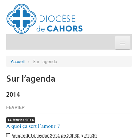
Église pratique
Accueil
>
Sur l’agenda
Démarches et sacrements
Sur l’agenda
Sanctuaires & Pélerinages
2014
Agenda diocésain
FÉVRIER
14
février
2014
Je donne
A quoi ça sert l’amour ?
Vendredi 14 février 2014 de 20h30
à
21h30
Annuaire/Contact