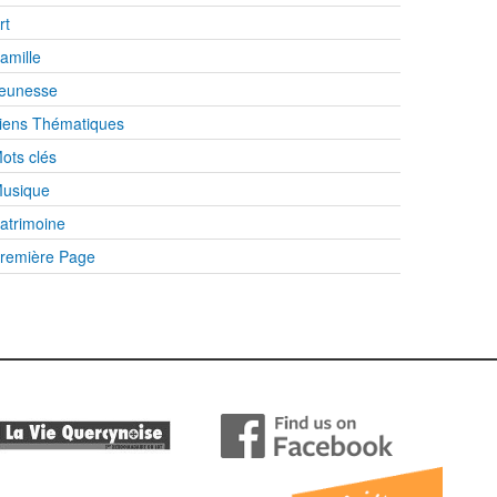
rt
amille
eunesse
iens Thématiques
ots clés
usique
atrimoine
remière Page