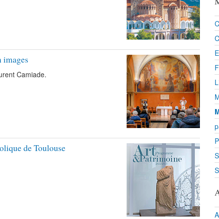
M
C
C
E
n images
F
aurent Camiade.
L
M
M
p
P
tholique de Toulouse
S
S
A
A