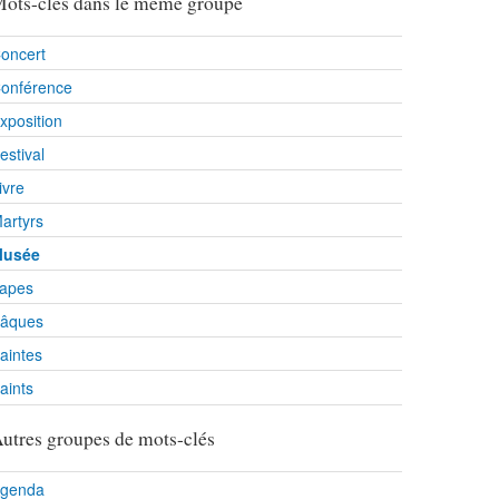
ots-clés dans le même groupe
oncert
onférence
xposition
estival
ivre
artyrs
usée
apes
âques
aintes
aints
utres groupes de mots-clés
genda