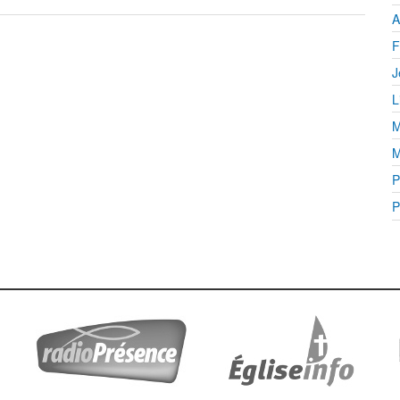
A
F
J
L
M
M
P
P